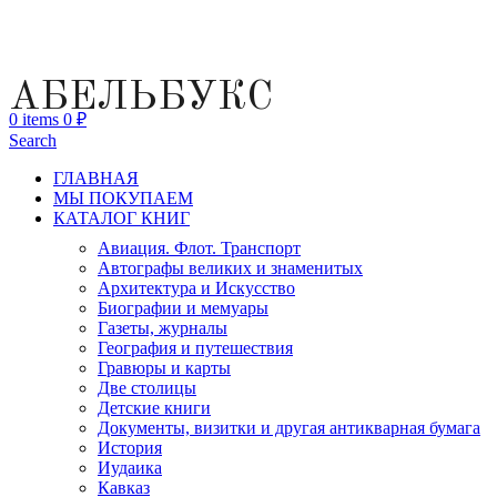
АБЕЛЬБУКС
0
items
0
₽
Search
ГЛАВНАЯ
МЫ ПОКУПАЕМ
КАТАЛОГ КНИГ
Авиация. Флот. Транспорт
Автографы великих и знаменитых
Архитектура и Искусство
Биографии и мемуары
Газеты, журналы
География и путешествия
Гравюры и карты
Две столицы
Детские книги
Документы, визитки и другая антикварная бумага
История
Иудаика
Кавказ