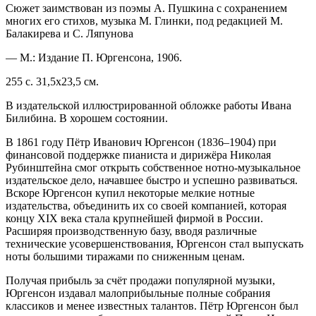
Сюжет заимствован из поэмы А. Пушкина с сохранением
многих его стихов, музыка М. Глинки, под редакцией М.
Балакирева и С. Ляпунова
— М.: Издание П. Юргенсона, 1906.
255 с. 31,5х23,5 см.
В издательской иллюстрированной обложке работы Ивана
Билибина. В хорошем состоянии.
В 1861 году Пётр Иванович Юргенсон (1836–1904) при
финансовой поддержке пианиста и дирижёра Николая
Рубинштейна смог открыть собственное нотно-музыкальное
издательское дело, начавшее быстро и успешно развиваться.
Вскоре Юргенсон купил некоторые мелкие нотные
издательства, объединить их со своей компанией, которая
концу XIX века стала крупнейшей фирмой в России.
Расширяя производственную базу, вводя различные
технические усовершенствования, Юргенсон стал выпускать
ноты большими тиражами по сниженным ценам.
Получая прибыль за счёт продажи популярной музыки,
Юргенсон издавал малоприбыльные полные собрания
классиков и менее известных талантов. Пётр Юргенсон был