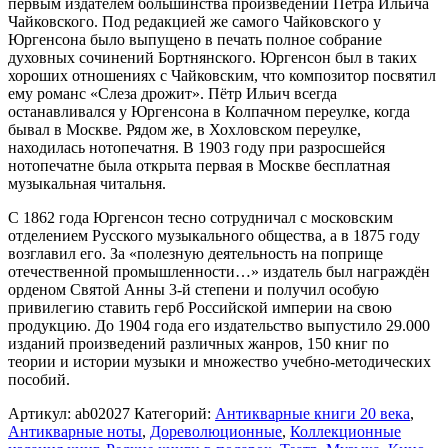
первым издателем большинства произведений Петра Ильича
Чайковского. Под редакцией же самого Чайковского у
Юргенсона было выпущено в печать полное собрание
духовных сочинений Бортнянского. Юргенсон был в таких
хороших отношениях с Чайковским, что композитор посвятил
ему романс «Слеза дрожит». Пётр Ильич всегда
останавливался у Юргенсона в Колпачном переулке, когда
бывал в Москве. Рядом же, в Хохловском переулке,
находилась нотопечатня. В 1903 году при разросшейся
нотопечатне была открыта первая в Москве бесплатная
музыкальная читальня.
С 1862 года Юргенсон тесно сотрудничал с московским
отделением Русского музыкального общества, а в 1875 году
возглавил его. За «полезную деятельность на поприще
отечественной промышленности…» издатель был награждён
орденом Святой Анны 3-й степени и получил особую
привилегию ставить герб Российской империи на свою
продукцию. До 1904 года его издательство выпустило 29.000
изданий произведений различных жанров, 150 книг по
теории и истории музыки и множество учебно-методических
пособий.
Артикул:
ab02027
Категорий:
Антикварные книги 20 века
,
Антикварные ноты
,
Дореволюционные
,
Коллекционные