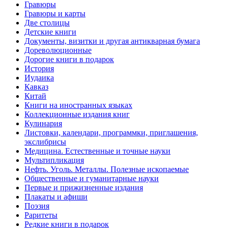
Гравюры
Гравюры и карты
Две столицы
Детские книги
Документы, визитки и другая антикварная бумага
Дореволюционные
Дорогие книги в подарок
История
Иудаика
Кавказ
Китай
Книги на иностранных языках
Коллекционные издания книг
Кулинария
Листовки, календари, программки, приглашения,
экслибрисы
Медицина. Естественные и точные науки
Мультипликация
Нефть. Уголь. Металлы. Полезные ископаемые
Общественные и гуманитарные науки
Первые и прижизненные издания
Плакаты и афиши
Поэзия
Раритеты
Редкие книги в подарок