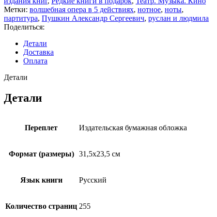
издания книг
,
Редкие книги в подарок
,
Театр. Музыка. Кино
Метки:
волшебная опера в 5 действиях
,
нотное
,
ноты
,
партитура
,
Пушкин Александр Сергеевич
,
руслан и людмила
Поделиться:
Детали
Доставка
Оплата
Детали
Детали
Переплет
Издательская бумажная обложка
Формат (размеры)
31,5х23,5 см
Язык книги
Русский
Количество страниц
255