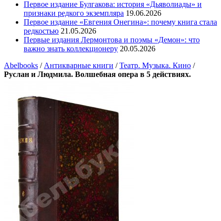
Первое издание Булгакова: история «Дьяволиады» и
признаки редкого экземпляра
19.06.2026
Первое издание «Евгения Онегина»: почему книга стала
редкостью
21.05.2026
Первые издания Лермонтова и поэмы «Демон»: что
важно знать коллекционеру
20.05.2026
Abelbooks
/
Антикварные книги
/
Театр. Музыка. Кино
/
Руслан и Людмила. Волшебная опера в 5 действиях.