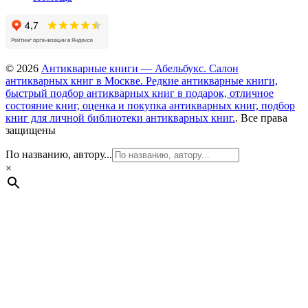
© 2026
Антикварные книги — Абельбукс. Салон
антикварных книг в Москве. Редкие антикварные книги,
быстрый подбор антикварных книг в подарок, отличное
состояние книг, оценка и покупка антикварных книг, подбор
книг для личной библиотеки антикварных книг.
. Все права
защищены
По названию, автору...
×
Каталог книг
Авиация. Флот. Транспорт
Автографы великих и знаменитых
Архитектура и Искусство
Биографии и мемуары
Газеты, журналы
География и путешествия
Гравюры и карты