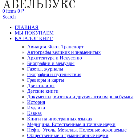
АБЕЛЬБУКС
0
items
0
₽
Search
ГЛАВНАЯ
МЫ ПОКУПАЕМ
КАТАЛОГ КНИГ
Авиация. Флот. Транспорт
Автографы великих и знаменитых
Архитектура и Искусство
Биографии и мемуары
Газеты, журналы
География и путешествия
Гравюры и карты
Две столицы
Детские книги
Документы, визитки и другая антикварная бумага
История
Иудаика
Кавказ
Книги на иностранных языках
Медицина. Естественные и точные науки
Нефть. Уголь. Металлы. Полезные ископаемые
Общественные и гуманитарные науки