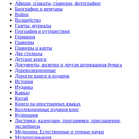
Афиши, плакаты, гравюры, фотографии
Биографии и мемуары
Война
Волшебство
Газеты, журналы
География и путешествия
Германия
Гравюры
Гравюры и карты
Две столицы
Детские книги
Документы, визитки и другая антикварная бумага
Дореволюционные
Дорогие книги в подарок
История
Иудаика
Кавказ
Китай
Книги на иностранных языках
Коллекционные издания книг
Кулинария
Листовки, календари, программки, приглашения,
экслибрисы
Медицина. Естественные и точные науки
Мультипликация